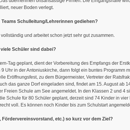
s übernehmen ortsansässige Firmen. Die Eingangs­halle wird
iert, neuer Boden verlegt.
n Teams Schulleitung/Lehrerinnen ­gediehen?
 vollständig und arbeitet schon jetzt sehr gut zusammen.
 viele Schüler sind dabei?
lern-Tag geplant, dient der Vorbereitung des Empfangs der Erst
m 9 Uhr in der Antoniuskirche, dann folgt ein buntes Programm 
ielle Eröffnungsfest, zu dem Bürgermeister, Vertreter der Ratsfr
ch das ganze Dorf eingeladen sind, findet am 15. August ab 14 U
der Freien Schule am See angemeldet. In den Klassen 2 und 4
die Schule für 80 Schüler geplant, derzeit sind 74 Kinder in vie
on recht voll. Es können noch Kinder bis zum Schulstart angemel
, Fördervereinsvorstand, etc.) so kurz vor dem Ziel?