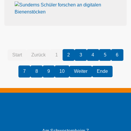
1
2
3
4
5
6
7
8
9
10
Am Schwesternheim 7